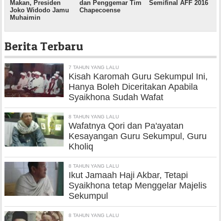
Makan, Presiden
dan Penggemar Tim
Semifinal AFF 2016
Joko Widodo Jamu
Chapecoense
Muhaimin
Berita Terbaru
7 TAHUN YANG LALU
Kisah Karomah Guru Sekumpul Ini,
Hanya Boleh Diceritakan Apabila
Syaikhona Sudah Wafat
8 TAHUN YANG LALU
Wafatnya Qori dan Pa'ayatan
Kesayangan Guru Sekumpul, Guru
Kholiq
8 TAHUN YANG LALU
Ikut Jamaah Haji Akbar, Tetapi
Syaikhona tetap Menggelar Majelis
Sekumpul
8 TAHUN YANG LALU