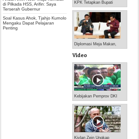
KPK Tetapkan Bupati
di Pilkada HSS, Arifin: Saya
Nganjuk dan Istrinya
Terserah Gubernur
Tersangka Korupsi
Soal Kasus Ahok, Tjahjo Kumolo
Mengaku Dapat Pelajaran
Penting
Diplomasi Meja Makan,
Presiden Joko Widodo
Jamu Muhaimin
Video
Kebijakan Pemprov DKI
Jakarta
Kivlan Zein Ungkap