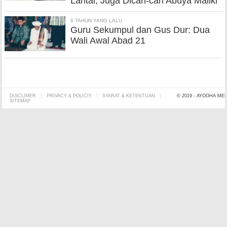
Lantai, Juga Dicari-cari Abuya Maliki
8 TAHUN YANG LALU
Guru Sekumpul dan Gus Dur: Dua
Wali Awal Abad 21
DISCLIMER
PRIVACY & POLICIY
SYARAT & KETENTUAN
© 2019 - AYOOHA ME
SITEMAP