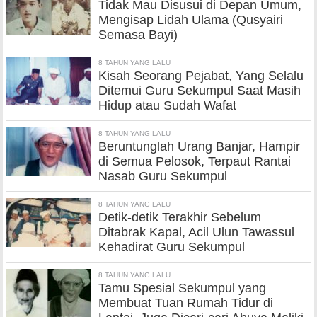
Tidak Mau Disusui di Depan Umum,
Mengisap Lidah Ulama (Qusyairi
Semasa Bayi)
8 TAHUN YANG LALU
Kisah Seorang Pejabat, Yang Selalu
Ditemui Guru Sekumpul Saat Masih
Hidup atau Sudah Wafat
8 TAHUN YANG LALU
Beruntunglah Urang Banjar, Hampir
di Semua Pelosok, Terpaut Rantai
Nasab Guru Sekumpul
8 TAHUN YANG LALU
Detik-detik Terakhir Sebelum
Ditabrak Kapal, Acil Ulun Tawassul
Kehadirat Guru Sekumpul
8 TAHUN YANG LALU
Tamu Spesial Sekumpul yang
Membuat Tuan Rumah Tidur di