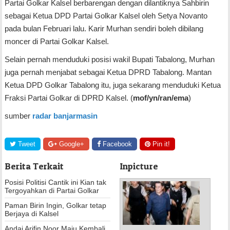
Partai Golkar Kalsel berbarengan dengan dilantiknya Sahbirin
sebagai Ketua DPD Partai Golkar Kalsel oleh Setya Novanto
pada bulan Februari lalu. Karir Murhan sendiri boleh dibilang
moncer di Partai Golkar Kalsel.
Selain pernah menduduki posisi wakil Bupati Tabalong, Murhan
juga pernah menjabat sebagai Ketua DPRD Tabalong. Mantan
Ketua DPD Golkar Tabalong itu, juga sekarang menduduki Ketua
Fraksi Partai Golkar di DPRD Kalsel. (
mof/yn/ran/ema
)
sumber
radar banjarmasin
Tweet
Google+
Facebook
Pin it!
Berita Terkait
Inpicture
Posisi Politisi Cantik ini Kian tak
Tergoyahkan di Partai Golkar
Paman Birin Ingin, Golkar tetap
Berjaya di Kalsel
Andai Arifin Noor Maju Kembali