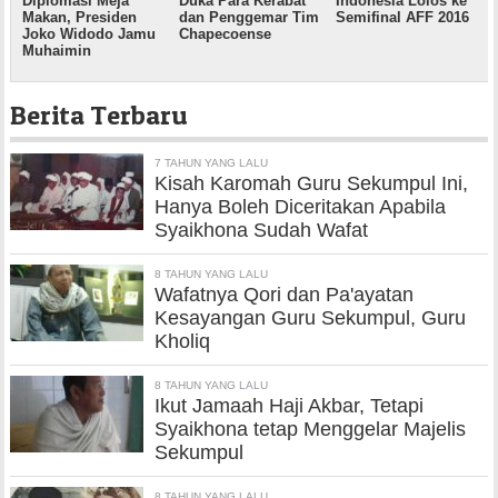
Diplomasi Meja
Duka Para Kerabat
Indonesia Lolos ke
Makan, Presiden
dan Penggemar Tim
Semifinal AFF 2016
Joko Widodo Jamu
Chapecoense
Muhaimin
Berita Terbaru
7 TAHUN YANG LALU
Kisah Karomah Guru Sekumpul Ini,
Hanya Boleh Diceritakan Apabila
Syaikhona Sudah Wafat
8 TAHUN YANG LALU
Wafatnya Qori dan Pa'ayatan
Kesayangan Guru Sekumpul, Guru
Kholiq
8 TAHUN YANG LALU
Ikut Jamaah Haji Akbar, Tetapi
Syaikhona tetap Menggelar Majelis
Sekumpul
8 TAHUN YANG LALU