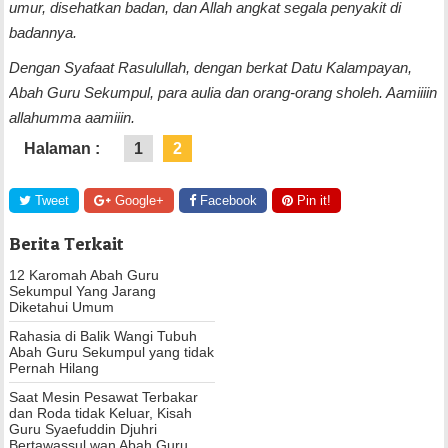
umur, disehatkan badan, dan Allah angkat segala penyakit di
badannya.
Dengan Syafaat Rasulullah, dengan berkat Datu Kalampayan,
Abah Guru Sekumpul, para aulia dan orang-orang sholeh. Aamiiiin
allahumma aamiiin.
Halaman :
1
2
Tweet
Google+
Facebook
Pin it!
Berita Terkait
12 Karomah Abah Guru
Sekumpul Yang Jarang
Diketahui Umum
Rahasia di Balik Wangi Tubuh
Abah Guru Sekumpul yang tidak
Pernah Hilang
Saat Mesin Pesawat Terbakar
dan Roda tidak Keluar, Kisah
Guru Syaefuddin Djuhri
Bertawassul wan Abah Guru