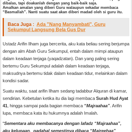
dibalas, tapi doakanlah dengan yang baik-baik saja.
Amalkan amalan yang diberi Guru walaupun sekadar membaca
“Basmallah”. Nanti suatu saat akan diberi madad oleh si guru itu.
Baca Juga :
Ada "Nang Manyambati", Guru
Sekumpul Langsung Bela Gus Dur
Ustadz Arifin Ilham juga bercerita, aku kata beliau sering berjumpa
dengan alm Abah Guru Sekumpul, entah dalam mimpi ataupun
dalam keadaan terjaga (yaqadzatan). Dan yang paling sering
bertemu Guru Sekumpul adalah dalam keadaan terjaga,
maksudnya bertemu tidak dalam keadaan tidur, melainkan dalam
kondisi sadar.
Suatu waktu, saat arifin Ilham sedang tadabbur Alquran di kamar,
sendirian. Kebetulan ketika itu dia lagi membaca
Surah Hud Ayat
41
, hingga sampai pada bagian membaca
“Majraahaa”
. Arifin
lupa, membaca kata itu hukumnya adalah Imalah.
“
Sementara aku membacanya dengan lafadz “Majraahaa”,
aku kelupaan, padahal semestinya dibaca “Majreehaa”