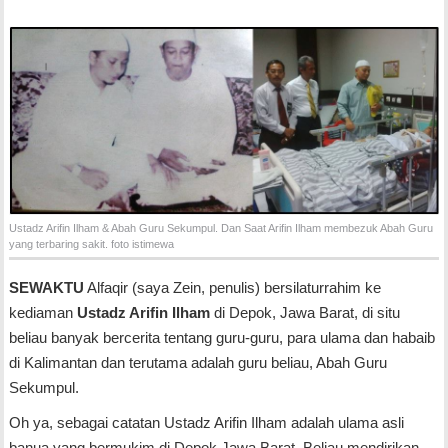
Ustadz Arifin Ilham & Abah Guru Sekumpul. Dan Saat Arifin Ilham membezuk Abah Guru
yang terbaring sakit. foto istimewa
SEWAKTU
Alfaqir (saya Zein, penulis) bersilaturrahim ke
kediaman
Ustadz Arifin Ilham
di Depok, Jawa Barat, di situ
beliau banyak bercerita tentang guru-guru, para ulama dan habaib
di Kalimantan dan terutama adalah guru beliau, Abah Guru
Sekumpul.
Oh ya, sebagai catatan Ustadz Arifin Ilham adalah ulama asli
banua yang bermukim di Depok Jawa Barat. Beliau mendirikan