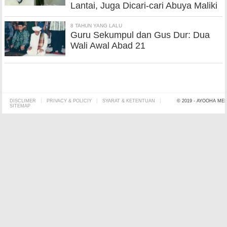
Lantai, Juga Dicari-cari Abuya Maliki
8 TAHUN YANG LALU
Guru Sekumpul dan Gus Dur: Dua
Wali Awal Abad 21
DISCLIMER
PRIVACY & POLICIY
SYARAT & KETENTUAN
© 2019 - AYOOHA ME
SITEMAP