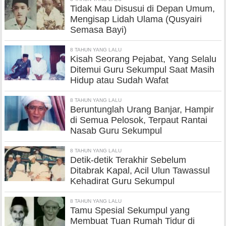
Tidak Mau Disusui di Depan Umum,
Mengisap Lidah Ulama (Qusyairi
Semasa Bayi)
8 TAHUN YANG LALU
Kisah Seorang Pejabat, Yang Selalu
Ditemui Guru Sekumpul Saat Masih
Hidup atau Sudah Wafat
8 TAHUN YANG LALU
Beruntunglah Urang Banjar, Hampir
di Semua Pelosok, Terpaut Rantai
Nasab Guru Sekumpul
8 TAHUN YANG LALU
Detik-detik Terakhir Sebelum
Ditabrak Kapal, Acil Ulun Tawassul
Kehadirat Guru Sekumpul
8 TAHUN YANG LALU
Tamu Spesial Sekumpul yang
Membuat Tuan Rumah Tidur di