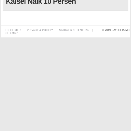
Kalsel Naik 10 Persen
DISCLIMER
PRIVACY & POLICIY
SYARAT & KETENTUAN
© 2019 - AYOOHA ME
SITEMAP