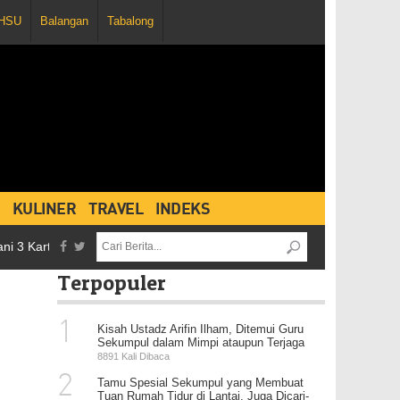
HSU
Balangan
Tabalong
KULINER
TRAVEL
INDEKS
tu Merah dan Penghentian Pertandingan, Persebaya Vs Martapura FC B
Terpopuler
1
Kisah Ustadz Arifin Ilham, Ditemui Guru
Sekumpul dalam Mimpi ataupun Terjaga
8891 Kali Dibaca
2
Tamu Spesial Sekumpul yang Membuat
Tuan Rumah Tidur di Lantai, Juga Dicari-