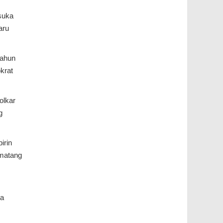
suka
aru
tahun
krat
olkar
g
irin
ematang
ra