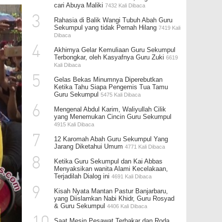
cari Abuya Maliki
7432 Kali Dibaca
3
Rahasia di Balik Wangi Tubuh Abah Guru
Sekumpul yang tidak Pernah Hilang
7419 Kali
Dibaca
4
Akhirnya Gelar Kemuliaan Guru Sekumpul
Terbongkar, oleh Kasyafnya Guru Zuki
6619
Kali Dibaca
5
Gelas Bekas Minumnya Diperebutkan
Ketika Tahu Siapa Pengemis Tua Tamu
Guru Sekumpul
5475 Kali Dibaca
6
Mengenal Abdul Karim, Waliyullah Cilik
yang Menemukan Cincin Guru Sekumpul
4915 Kali Dibaca
7
12 Karomah Abah Guru Sekumpul Yang
Jarang Diketahui Umum
4771 Kali Dibaca
8
Ketika Guru Sekumpul dan Kai Abbas
Menyaksikan wanita Alami Kecelakaan,
Terjadilah Dialog ini
4691 Kali Dibaca
9
Kisah Nyata Mantan Pastur Banjarbaru,
yang Diislamkan Nabi Khidr, Guru Rosyad
& Guru Sekumpul
4406 Kali Dibaca
Saat Mesin Pesawat Terbakar dan Roda