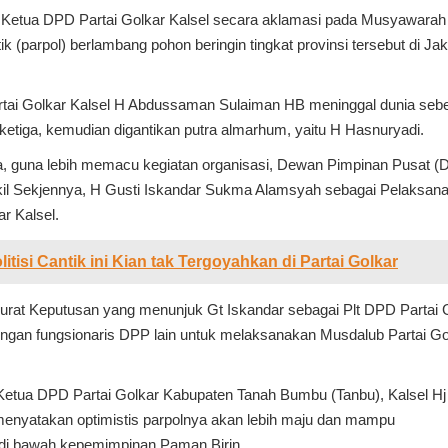
di Ketua DPD Partai Golkar Kalsel secara aklamasi pada Musyawarah
tik (parpol) berlambang pohon beringin tingkat provinsi tersebut di Jak
ai Golkar Kalsel H Abdussaman Sulaiman HB meninggal dunia seb
ketiga, kemudian digantikan putra almarhum, yaitu H Hasnuryadi.
, guna lebih memacu kegiatan organisasi, Dewan Pimpinan Pusat (
kil Sekjennya, H Gusti Iskandar Sukma Alamsyah sebagai Pelaksana
r Kalsel.
litisi Cantik ini Kian tak Tergoyahkan di Partai Golkar
at Keputusan yang menunjuk Gt Iskandar sebagai Plt DPD Partai 
ngan fungsionaris DPP lain untuk melaksanakan Musdalub Partai Go
Ketua DPD Partai Golkar Kabupaten Tanah Bumbu (Tanbu), Kalsel Hj
enyatakan optimistis parpolnya akan lebih maju dan mampu
di bawah kepemimpinan Paman Birin.