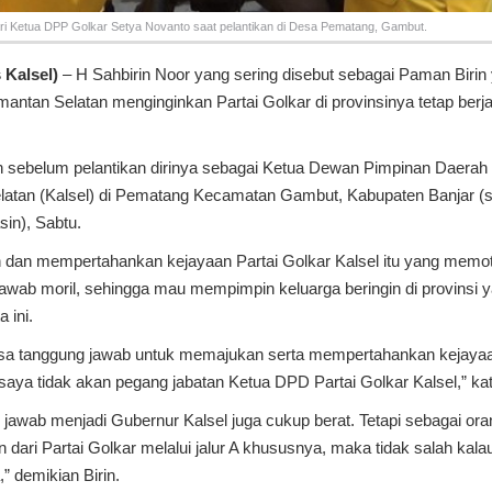
ri Ketua DPP Golkar Setya Novanto saat pelantikan di Desa Pematang, Gambut.
 Kalsel)
– H Sahbirin Noor yang sering disebut sebagai Paman Birin
mantan Selatan menginginkan Partai Golkar di provinsinya tetap berj
n sebelum pelantikan dirinya sebagai Ketua Dewan Pimpinan Daerah
elatan (Kalsel) di Pematang Kecamatan Gambut, Kabupaten Banjar (s
sin), Sabtu.
dan mempertahankan kejayaan Partai Golkar Kalsel itu yang memot
awab moril, sehingga mau mempimpin keluarga beringin di provinsi 
 ini.
 rasa tanggung jawab untuk memajukan serta mempertahankan kejaya
i, saya tidak akan pegang jabatan Ketua DPD Partai Golkar Kalsel,” ka
jawab menjadi Gubernur Kalsel juga cukup berat. Tetapi sebagai ora
ari Partai Golkar melalui jalur A khususnya, maka tidak salah kalau
 demikian Birin.