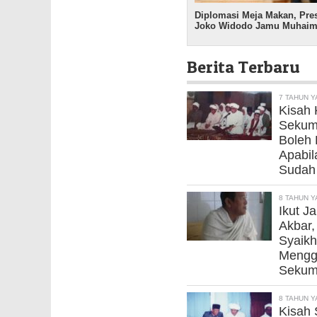
Diplomasi Meja Makan, Pre
Joko Widodo Jamu Muhaim
Berita Terbaru
7 TAHUN Y
Kisah
Sekump
Boleh 
Apabil
Sudah
8 TAHUN Y
Ikut J
Akbar,
Syaikh
Mengge
Sekum
8 TAHUN Y
Kisah