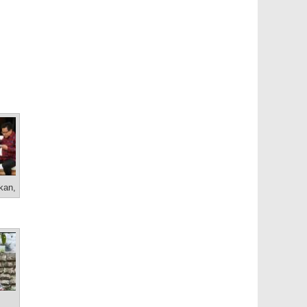
kan,
odo