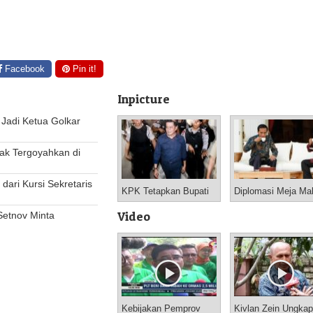
Facebook
Pin it!
Inpicture
h Jadi Ketua Golkar
n tak Tergoyahkan di
dari Kursi Sekretaris
KPK Tetapkan Bupati
Diplomasi Meja Ma
Nganjuk dan Istrinya
Presiden Joko Wid
Tersangka Korupsi
Jamu Muhaimin
Video
Setnov Minta
Kebijakan Pemprov
Kivlan Zein Ungkap