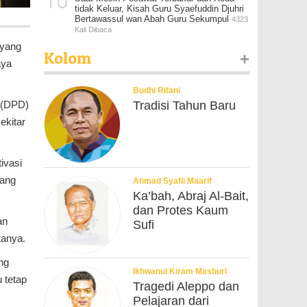
10
tidak Keluar, Kisah Guru Syaefuddin Djuhri
Bertawassul wan Abah Guru Sekumpul
4323
Kali Dibaca
 yang
Kolom
+
aya
Budhi Rifani
Tradisi Tahun Baru
 (DPD)
ekitar
ivasi
yang
Ahmad Syafii Maarif
Ka’bah, Abraj Al-Bait,
dan Protes Kaum
an
Sufi
tanya.
ng
Ikhwanul Kiram Mashuri
 tetap
Tragedi Aleppo dan
Pelajaran dari