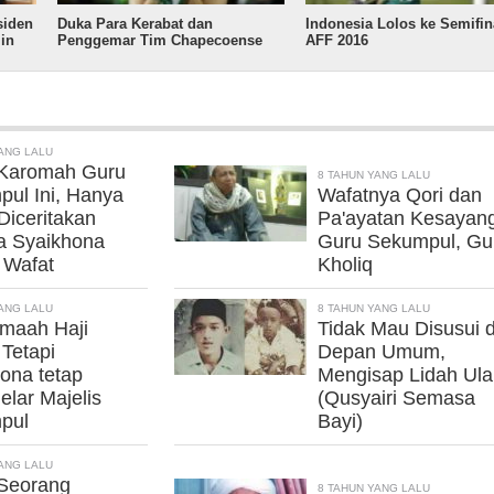
siden
Duka Para Kerabat dan
Indonesia Lolos ke Semifin
in
Penggemar Tim Chapecoense
AFF 2016
ANG LALU
 Karomah Guru
8 TAHUN YANG LALU
ul Ini, Hanya
Wafatnya Qori dan
Diceritakan
Pa'ayatan Kesayan
a Syaikhona
Guru Sekumpul, Gu
 Wafat
Kholiq
ANG LALU
8 TAHUN YANG LALU
amaah Haji
Tidak Mau Disusui d
 Tetapi
Depan Umum,
ona tetap
Mengisap Lidah Ul
lar Majelis
(Qusyairi Semasa
pul
Bayi)
ANG LALU
 Seorang
8 TAHUN YANG LALU