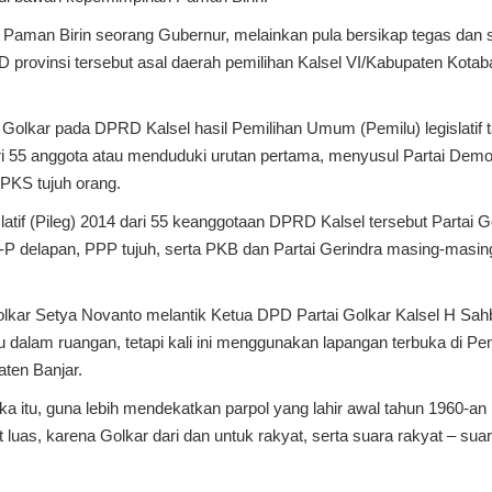
a Paman Birin seorang Gubernur, melainkan pula bersikap tegas dan 
D provinsi tersebut asal daerah pemilihan Kalsel VI/Kabupaten Kotab
 Golkar pada DPRD Kalsel hasil Pemilihan Umum (Pemilu) legislatif 
i 55 anggota atau menduduki urutan pertama, menyusul Partai Demo
PKS tujuh orang.
atif (Pileg) 2014 dari 55 keanggotaan DPRD Kalsel tersebut Partai G
P delapan, PPP tujuh, serta PKB dan Partai Gerindra masing-masin
ar Setya Novanto melantik Ketua DPD Partai Golkar Kalsel H Sahb
itu dalam ruangan, tetapi kali ini menggunakan lapangan terbuka di P
ten Banjar.
uka itu, guna lebih mendekatkan parpol yang lahir awal tahun 1960-an
luas, karena Golkar dari dan untuk rakyat, serta suara rakyat – sua