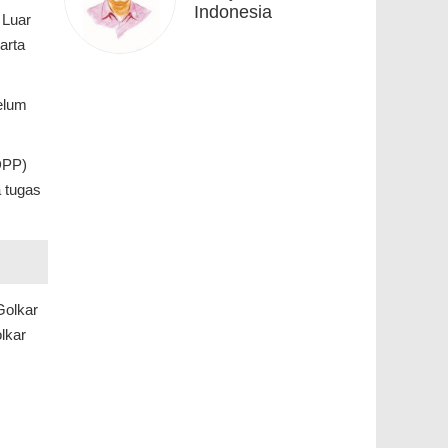
Indonesia
 Luar
arta
elum
DPP)
 tugas
Golkar
lkar