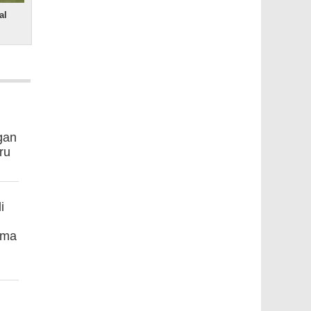
al
gan
ru
i
ama