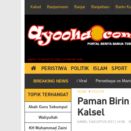
Kalsel
Banjarmasin
Banjar
Banjarbaru
Barito K
SABTU, 8 AGUSTUS 2026 | 23 SAFAR 1448
PERISTIWA
POLITIK
ISLAM
SPORT
 Medsos, Postingannya pun Jadi Viral
Persebaya vs Martapura FC B
BREAKING NEWS
HOME
POLITIK
TOPIK TERHANGAT
Paman Birin 
Abah Guru Sekumpul
Kalsel
Waliyullah
KAMIS, 3 AGUSTUS 2017 | 14:56
D
KH Muhammad Zaini