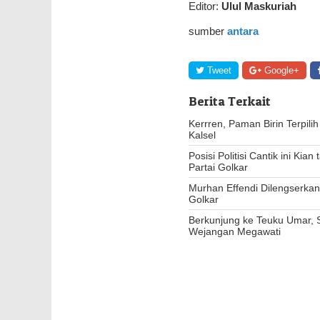
Editor:
Ulul Maskuriah
sumber
antara
Tweet
Google+
Berita Terkait
Kerrren, Paman Birin Terpili
Kalsel
Posisi Politisi Cantik ini Kia
Partai Golkar
Murhan Effendi Dilengserkan 
Golkar
Berkunjung ke Teuku Umar, 
Wejangan Megawati