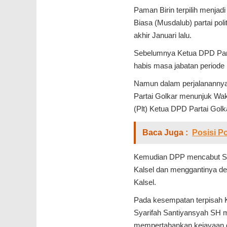
Paman Birin terpilih menja
Biasa (Musdalub) partai poli
akhir Januari lalu.
Sebelumnya Ketua DPD Part
habis masa jabatan periode 
Namun dalam perjalanannya
Partai Golkar menunjuk Wa
(Plt) Ketua DPD Partai Golka
Baca Juga :
Posisi Po
Kemudian DPP mencabut Sur
Kalsel dan menggantinya de
Kalsel.
Pada kesempatan terpisah 
Syarifah Santiyansyah SH m
mempertahankan kejayaan 