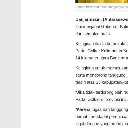
Paman Birin saat menerima pataka da
Banjarmasin, (Antaranews
kini menjabat Gubernur Kali
dan semakin maju.
Keinginan itu dia kemukaka
Partai Golkar Kalimantan S
14 kilometer utara Banjarma
Keinginan untuk memajukan 
serta mendorong tanggung j
terdiri atas 13 kabupaten/kota
“Jika tidak terdorong oleh
Partai Golkar di provinsi in
“Karena tugas dan tanggung 
pernah mendapat pembinaan d
ingat dengan yang membina,”