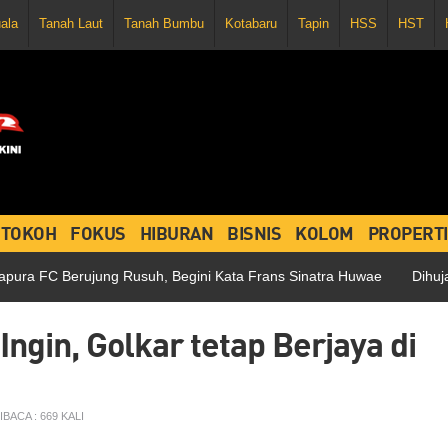
uala
Tanah Laut
Tanah Bumbu
Kotabaru
Tapin
HSS
HST
TOKOH
FOKUS
HIBURAN
BISNIS
KOLOM
PROPERTI
erujung Rusuh, Begini Kata Frans Sinatra Huwae
Dihujani 3 Kar
Ingin, Golkar tetap Berjaya di
IBACA : 669 KALI