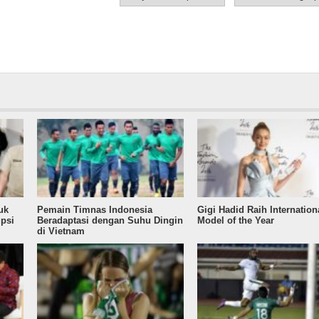
DKI Jakarta
Kronologi
Penangkapan atas
Tuduhan Makar
uk
Pemain Timnas Indonesia
Gigi Hadid Raih Internation
upsi
Beradaptasi dengan Suhu Dingin
Model of the Year
di Vietnam