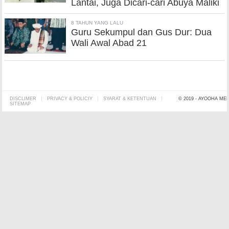
Lantai, Juga Dicari-cari Abuya Maliki
8 TAHUN YANG LALU
Guru Sekumpul dan Gus Dur: Dua
Wali Awal Abad 21
DISCLIMER
PRIVACY & POLICIY
SYARAT & KETENTUAN
© 2019 - AYOOHA ME
SITEMAP