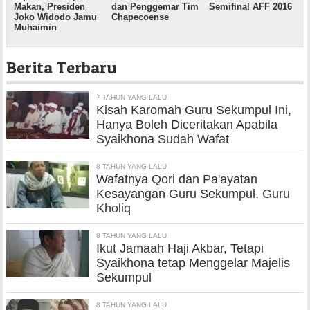
Makan, Presiden
dan Penggemar Tim
Semifinal AFF 2016
Joko Widodo Jamu
Chapecoense
Muhaimin
Berita Terbaru
7 TAHUN YANG LALU
Kisah Karomah Guru Sekumpul Ini,
Hanya Boleh Diceritakan Apabila
Syaikhona Sudah Wafat
8 TAHUN YANG LALU
Wafatnya Qori dan Pa'ayatan
Kesayangan Guru Sekumpul, Guru
Kholiq
8 TAHUN YANG LALU
Ikut Jamaah Haji Akbar, Tetapi
Syaikhona tetap Menggelar Majelis
Sekumpul
8 TAHUN YANG LALU