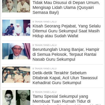
Tidak Mau Disusui di Depan Umum,
Mengisap Lidah Ulama (Qusyairi
Semasa Bayi)
8 TAHUN YANG LALU
Kisah Seorang Pejabat, Yang Selalu
Ditemui Guru Sekumpul Saat Masih
Hidup atau Sudah Wafat
8 TAHUN YANG LALU
Beruntunglah Urang Banjar, Hampir
di Semua Pelosok, Terpaut Rantai
Nasab Guru Sekumpul
8 TAHUN YANG LALU
Detik-detik Terakhir Sebelum
Ditabrak Kapal, Acil Ulun Tawassul
Kehadirat Guru Sekumpul
8 TAHUN YANG LALU
Tamu Spesial Sekumpul yang
Membuat Tuan Rumah Tidur di