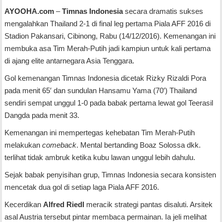
AYOOHA.com
–
Timnas Indonesia
secara dramatis sukses
mengalahkan Thailand 2-1 di final leg pertama Piala AFF 2016 di
Stadion Pakansari, Cibinong, Rabu (14/12/2016). Kemenangan ini
membuka asa Tim Merah-Putih jadi kampiun untuk kali pertama
di ajang elite antarnegara Asia Tenggara.
Gol kemenangan Timnas Indonesia dicetak Rizky Rizaldi Pora
pada menit 65′ dan sundulan Hansamu Yama (70′) Thailand
sendiri sempat unggul 1-0 pada babak pertama lewat gol Teerasil
Dangda pada menit 33.
Kemenangan ini mempertegas kehebatan Tim Merah-Putih
melakukan
comeback
. Mental bertanding Boaz Solossa dkk.
terlihat tidak ambruk ketika kubu lawan unggul lebih dahulu.
Sejak babak penyisihan grup, Timnas Indonesia secara konsisten
mencetak dua gol di setiap laga Piala AFF 2016.
Kecerdikan
Alfred Riedl
meracik strategi pantas disaluti. Arsitek
asal Austria tersebut pintar membaca permainan. Ia jeli melihat