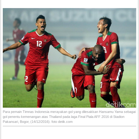
Para pemain Timnas Indonesia merayakan gol yang dilesakkan Hansamu Yama sebagai
gol penentu kemenangan atas Thailand pada laga Final Piala AFF 2016 di Stadion
Pakansari, Bogor, (14/12/2016). foto detik.com