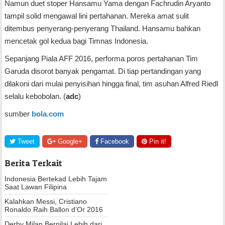
Namun duet stoper Hansamu Yama dengan Fachrudin Aryanto
tampil solid mengawal lini pertahanan. Mereka amat sulit
ditembus penyerang-penyerang Thailand. Hansamu bahkan
mencetak gol kedua bagi Timnas Indonesia.
Sepanjang Piala AFF 2016, performa poros pertahanan Tim
Garuda disorot banyak pengamat. Di tiap pertandingan yang
dilakoni dari mulai penyisihan hingga final, tim asuhan Alfred Riedl
selalu kebobolan. (
adc
)
sumber
bola.com
Tweet
Google+
Facebook
Pin it!
Berita Terkait
Indonesia Bertekad Lebih Tajam
Saat Lawan Filipina
Kalahkan Messi, Cristiano
Ronaldo Raih Ballon d’Or 2016
Derby Milan Bernilai Lebih dari