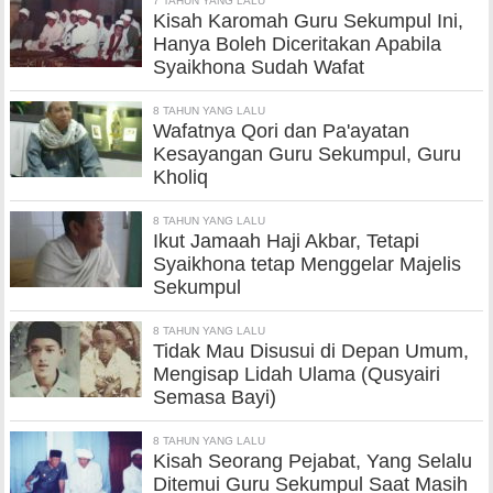
7 TAHUN YANG LALU
Kisah Karomah Guru Sekumpul Ini,
Hanya Boleh Diceritakan Apabila
Syaikhona Sudah Wafat
8 TAHUN YANG LALU
Wafatnya Qori dan Pa'ayatan
Kesayangan Guru Sekumpul, Guru
Kholiq
8 TAHUN YANG LALU
Ikut Jamaah Haji Akbar, Tetapi
Syaikhona tetap Menggelar Majelis
Sekumpul
8 TAHUN YANG LALU
Tidak Mau Disusui di Depan Umum,
Mengisap Lidah Ulama (Qusyairi
Semasa Bayi)
8 TAHUN YANG LALU
Kisah Seorang Pejabat, Yang Selalu
Ditemui Guru Sekumpul Saat Masih