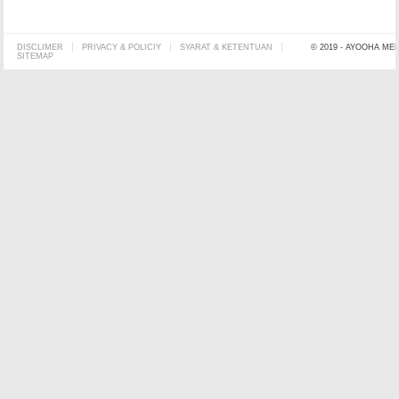
DISCLIMER
PRIVACY & POLICIY
SYARAT & KETENTUAN
© 2019 - AYOOHA ME
SITEMAP