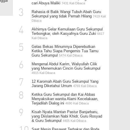
nggal
cari Abuya Maliki
7431 Kali Dibaca
3
Rahasia di Balik Wangi Tubuh Abah Guru
Sekumpul yang tidak Pernah Hilang
7419 Kali
Dibaca
4
Akhirnya Gelar Kemuliaan Guru Sekumpul
Terbongkar, oleh Kasyafnya Guru Zuki
6617
Kali Dibaca
5
Gelas Bekas Minumnya Diperebutkan
Ketika Tahu Siapa Pengemis Tua Tamu
Guru Sekumpul
5474 Kali Dibaca
6
Mengenal Abdul Karim, Waliyullah Cilik
yang Menemukan Cincin Guru Sekumpul
4915 Kali Dibaca
7
12 Karomah Abah Guru Sekumpul Yang
Jarang Diketahui Umum
4769 Kali Dibaca
8
Ketika Guru Sekumpul dan Kai Abbas
Menyaksikan wanita Alami Kecelakaan,
Terjadilah Dialog ini
4690 Kali Dibaca
9
Kisah Nyata Mantan Pastur Banjarbaru,
yang Diislamkan Nabi Khidr, Guru Rosyad
& Guru Sekumpul
4405 Kali Dibaca
Saat Mesin Pesawat Terbakar dan Roda