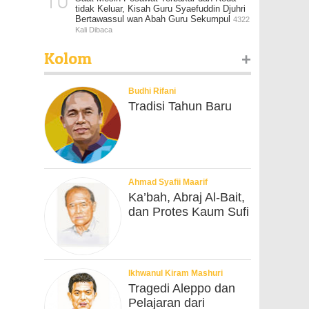
10
tidak Keluar, Kisah Guru Syaefuddin Djuhri
Bertawassul wan Abah Guru Sekumpul
4322
Kali Dibaca
Kolom
+
Budhi Rifani
Tradisi Tahun Baru
Ahmad Syafii Maarif
Ka’bah, Abraj Al-Bait,
dan Protes Kaum Sufi
Ikhwanul Kiram Mashuri
Tragedi Aleppo dan
Pelajaran dari