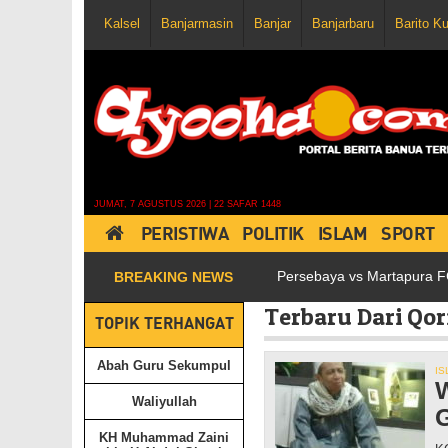
Kalsel
Banjarmasin
Banjar
Banjarbaru
Barito K
JUMAT, 7 AGUSTUS 2026 | 22 SAFAR 1448
PERISTIWA
POLITIK
ISLAM
SPORT
dsos, Postingannya pun Jadi Viral
Persebaya vs Martapura FC Ber
BREAKING NEWS
Terbaru Dari Qor
TOPIK TERHANGAT
Abah Guru Sekumpul
IS
W
Waliyullah
G
KH Muhammad Zaini