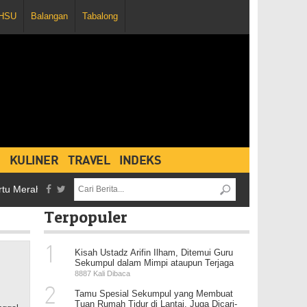
HSU
Balangan
Tabalong
KULINER
TRAVEL
INDEKS
Merah dan Penghentian Pertandingan, Persebaya Vs Martapura FC Ber
Terpopuler
1
Kisah Ustadz Arifin Ilham, Ditemui Guru
Sekumpul dalam Mimpi ataupun Terjaga
8887 Kali Dibaca
2
Tamu Spesial Sekumpul yang Membuat
Tuan Rumah Tidur di Lantai, Juga Dicari-