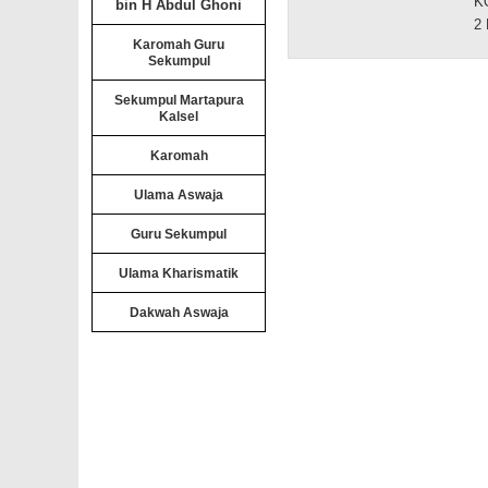
K
bin H Abdul Ghoni
2 
Karomah Guru
Sekumpul
Sekumpul Martapura
Kalsel
Karomah
Ulama Aswaja
Guru Sekumpul
Ulama Kharismatik
Dakwah Aswaja