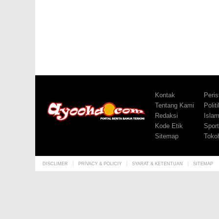
Kontak
Peris
Tentang Kami
Politi
Redaksi
Isla
Kode Etik
Sport
Sitemap
Toko
DISCLIMER
PRIVACY & POLICIY
SYARAT & KETENTUAN
SITEMAP