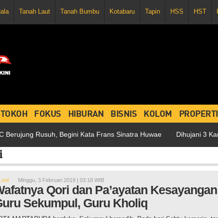
uala
Tanah Laut
Tanah Bumbu
Kotabaru
Tapin
HSS
HST
TOKOH
FOKUS
HIBURAN
BISNIS
KOLOM
PROPERTI
ujung Rusuh, Begini Kata Frans Sinatra Huwae
Dihujani 3 Kartu 
i
Minggu, 3 Februari 2019 | 03:18 WIB
LAM
afatnya Qori dan Pa’ayatan Kesayangan
uru Sekumpul, Guru Kholiq