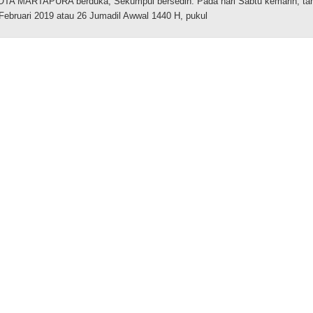
OTA MARTAPURA berduka, Sekumpul bersedih. Pada hari Sabtu kemarin, ta
Februari 2019 atau 26 Jumadil Awwal 1440 H, pukul