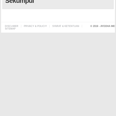
Sekumpul
DISCLIMER
PRIVACY & POLICIY
SYARAT & KETENTUAN
© 2019 - AYOOHA ME
SITEMAP