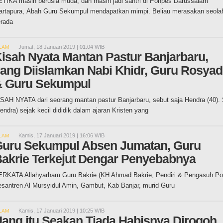
TIKA masih berusia muda, dan masih jadi santri di Ponpes Darussalam
rtapura, Abah Guru Sekumpul mendapatkan mimpi. Beliau merasakan seolah
rada
Jumat, 18 Januari 2019 | 01:04 WIB
LAM
isah Nyata Mantan Pastur Banjarbaru,
ang Diislamkan Nabi Khidr, Guru Rosyad
 Guru Sekumpul
SAH NYATA dari seorang mantan pastur Banjarbaru, sebut saja Hendra (40).
endra) sejak kecil dididik dalam ajaran Kristen yang
Kamis, 17 Januari 2019 | 16:06 WIB
LAM
uru Sekumpul Absen Jumatan, Guru
akrie Terkejut Dengar Penyebabnya
ERKATA Allahyarham Guru Bakrie (KH Ahmad Bakrie, Pendiri & Pengasuh P
santren Al Mursyidul Amin, Gambut, Kab Banjar, murid Guru
Kamis, 17 Januari 2019 | 10:25 WIB
LAM
ang itu Seakan Tiada Habisnya Dirogoh