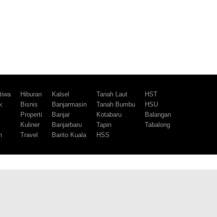
tiwa
Hiburan
Kalsel
Tanah Laut
HST
k
Bisnis
Banjarmasin
Tanah Bumbu
HSU
m
Properti
Banjar
Kotabaru
Balangan
Kuliner
Banjarbaru
Tapin
Tabalong
h
Travel
Barito Kuala
HSS