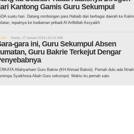
ari Kantong Gamis Guru Sekumpul
DA suatu hari. Datang rombongan para Habaib dari berbagai daerah ke Kali
latan, tepatnya ke kediaman pribadi Al Arifbillah Assyaikh
Kamis, 17 Januari 2019 | 02:14 WIB
LAM
ara-gara ini, Guru Sekumpul Absen
umatan, Guru Bakrie Terkejut Dengar
Penyebabnya
RKATA Allahyarham Guru Bakrie (KH Ahmad Bakrie). Pernah dulu ada fitnah
nimpa Syaikhona Abah Guru sekumpul. Waktu itu pernah satu