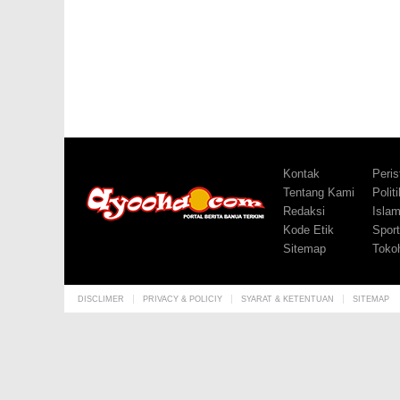
Kontak
Peris
Tentang Kami
Politi
Redaksi
Isla
Kode Etik
Sport
Sitemap
Toko
DISCLIMER
PRIVACY & POLICIY
SYARAT & KETENTUAN
SITEMAP