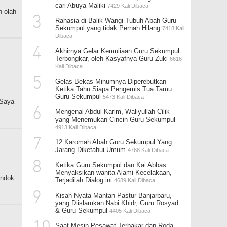
cari Abuya Maliki
7429 Kali Dibaca
-olah
3
Rahasia di Balik Wangi Tubuh Abah Guru
Sekumpul yang tidak Pernah Hilang
7418 Kali
Dibaca
4
Akhirnya Gelar Kemuliaan Guru Sekumpul
Terbongkar, oleh Kasyafnya Guru Zuki
6616
Kali Dibaca
5
Gelas Bekas Minumnya Diperebutkan
Ketika Tahu Siapa Pengemis Tua Tamu
Guru Sekumpul
5473 Kali Dibaca
 Saya
6
Mengenal Abdul Karim, Waliyullah Cilik
yang Menemukan Cincin Guru Sekumpul
4913 Kali Dibaca
7
12 Karomah Abah Guru Sekumpul Yang
Jarang Diketahui Umum
4768 Kali Dibaca
8
Ketika Guru Sekumpul dan Kai Abbas
Menyaksikan wanita Alami Kecelakaan,
ondok
Terjadilah Dialog ini
4689 Kali Dibaca
9
Kisah Nyata Mantan Pastur Banjarbaru,
yang Diislamkan Nabi Khidr, Guru Rosyad
& Guru Sekumpul
4405 Kali Dibaca
Saat Mesin Pesawat Terbakar dan Roda