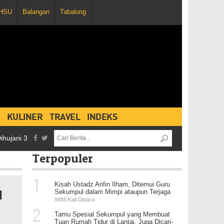
HSU
Balangan
Tabalong
KULINER
TRAVEL
INDEKS
 3 Kartu Merah dan Penghentian Pertandingan, Persebaya Vs Martapu
Terpopuler
1
Kisah Ustadz Arifin Ilham, Ditemui Guru
l
Sekumpul dalam Mimpi ataupun Terjaga
8885 Kali Dibaca
2
Tamu Spesial Sekumpul yang Membuat
Tuan Rumah Tidur di Lantai, Juga Dicari-