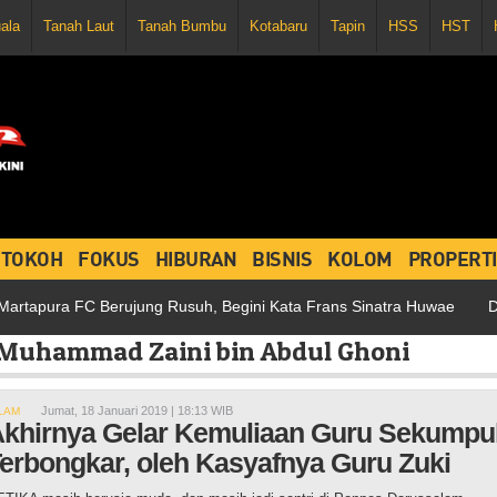
uala
Tanah Laut
Tanah Bumbu
Kotabaru
Tapin
HSS
HST
TOKOH
FOKUS
HIBURAN
BISNIS
KOLOM
PROPERTI
ra FC Berujung Rusuh, Begini Kata Frans Sinatra Huwae
Dihujani
 Muhammad Zaini bin Abdul Ghoni
Jumat, 18 Januari 2019 | 18:13 WIB
LAM
khirnya Gelar Kemuliaan Guru Sekumpu
erbongkar, oleh Kasyafnya Guru Zuki