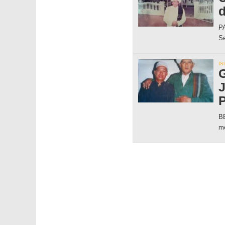
d
PA
Se
IS
G
J
BE
me