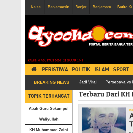
Kalsel
Banjarmasin
Banjar
Banjarbaru
Barito K
KAMIS, 6 AGUSTUS 2026 | 21 SAFAR 1448
PERISTIWA
POLITIK
ISLAM
SPORT
lisi di Medsos, Postingannya pun Jadi Viral
Persebaya vs Martapu
BREAKING NEWS
Terbaru Dari KH
TOPIK TERHANGAT
Abah Guru Sekumpul
IS
A
Waliyullah
T
KH Muhammad Zaini