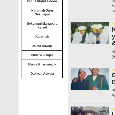
KE
bin H Abdul Ghoni
Ma
Karomah Guru
be
Sekumpul
Sekumpul Martapura
IS
Kalsel
K
y
Karomah
&
Ulama Aswaja
KI
Guru Sekumpul
(H
Ulama Kharismatik
IS
G
Dakwah Aswaja
B
B
Pe
IS
U