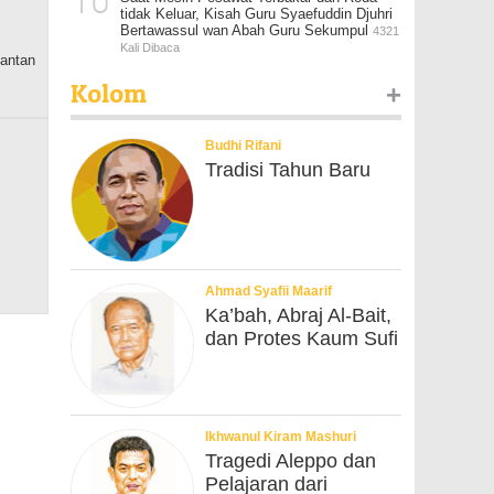
10
tidak Keluar, Kisah Guru Syaefuddin Djuhri
Bertawassul wan Abah Guru Sekumpul
4321
Kali Dibaca
mantan
Kolom
+
Budhi Rifani
Tradisi Tahun Baru
Ahmad Syafii Maarif
Ka’bah, Abraj Al-Bait,
dan Protes Kaum Sufi
Ikhwanul Kiram Mashuri
Tragedi Aleppo dan
Pelajaran dari