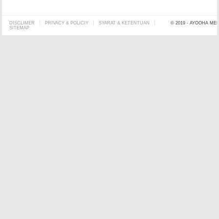
DISCLIMER
PRIVACY & POLICIY
SYARAT & KETENTUAN
© 2019 - AYOOHA ME
SITEMAP