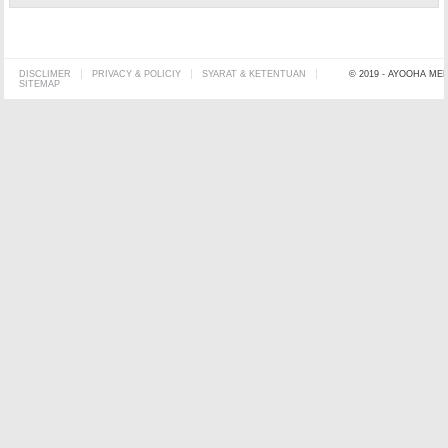
DISCLIMER
PRIVACY & POLICIY
SYARAT & KETENTUAN
© 2019 - AYOOHA ME
SITEMAP