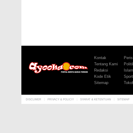
Kontak
Peris
Tentang Kami
Politi
Redaksi
Isla
Kode Etik
Sport
Sitemap
Toko
DISCLIMER
PRIVACY & POLICIY
SYARAT & KETENTUAN
SITEMAP