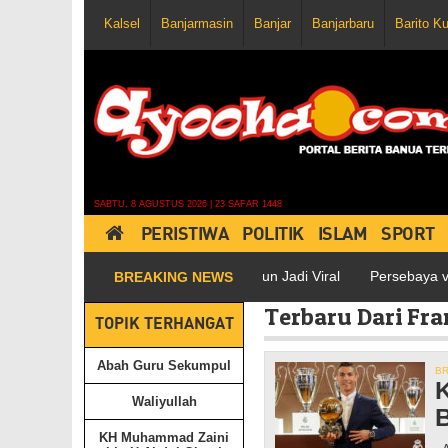
Kalsel
Banjarmasin
Banjar
Banjarbaru
Barito K
SABTU, 8 AGUSTUS 2026 | 23 SAFAR 1448
PERISTIWA
POLITIK
ISLAM
SPORT
Polisi di Medsos, Postingannya pun Jadi Viral
Persebaya vs Marta
BREAKING NEWS
Terbaru Dari Fra
TOPIK TERHANGAT
Abah Guru Sekumpul
B
K
Waliyullah
B
KH Muhammad Zaini