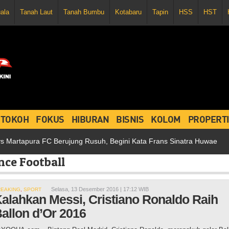
uala
Tanah Laut
Tanah Bumbu
Kotabaru
Tapin
HSS
HST
TOKOH
FOKUS
HIBURAN
BISNIS
KOLOM
PROPERTI
pura FC Berujung Rusuh, Begini Kata Frans Sinatra Huwae
Dihuj
nce Football
Selasa, 13 Desember 2016 | 17:12 WIB
REAKING
,
SPORT
alahkan Messi, Cristiano Ronaldo Raih
allon d’Or 2016