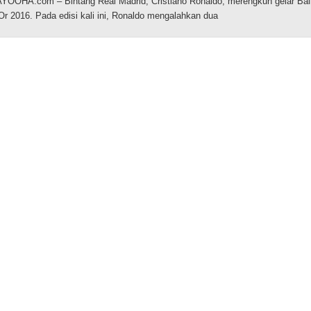
OOHA.com – Bintang Real Madrid, Cristiano Ronaldo, merengkuh gelar Bal
Or 2016. Pada edisi kali ini, Ronaldo mengalahkan dua