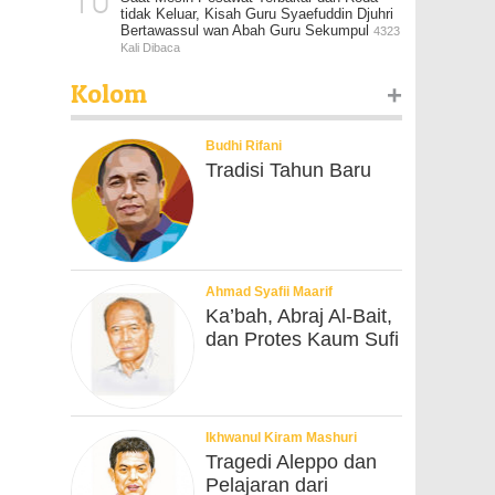
10
tidak Keluar, Kisah Guru Syaefuddin Djuhri
Bertawassul wan Abah Guru Sekumpul
4323
Kali Dibaca
Kolom
+
Budhi Rifani
Tradisi Tahun Baru
Ahmad Syafii Maarif
Ka’bah, Abraj Al-Bait,
dan Protes Kaum Sufi
Ikhwanul Kiram Mashuri
Tragedi Aleppo dan
Pelajaran dari