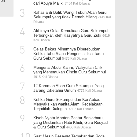
lon
cari Abuya Maliki
7434 Kali Dibaca
3
Rahasia di Balik Wangi Tubuh Abah Guru
Sekumpul yang tidak Pernah Hilang
7419 Kali
Dibaca
4
Akhirnya Gelar Kemuliaan Guru Sekumpul
Terbongkar, oleh Kasyafnya Guru Zuki
6619
Kali Dibaca
5
Gelas Bekas Minumnya Diperebutkan
Ketika Tahu Siapa Pengemis Tua Tamu
Guru Sekumpul
5475 Kali Dibaca
6
Mengenal Abdul Karim, Waliyullah Cilik
yang Menemukan Cincin Guru Sekumpul
4915 Kali Dibaca
7
12 Karomah Abah Guru Sekumpul Yang
Jarang Diketahui Umum
4772 Kali Dibaca
8
Ketika Guru Sekumpul dan Kai Abbas
Menyaksikan wanita Alami Kecelakaan,
Terjadilah Dialog ini
4692 Kali Dibaca
9
Kisah Nyata Mantan Pastur Banjarbaru,
yang Diislamkan Nabi Khidr, Guru Rosyad
& Guru Sekumpul
4406 Kali Dibaca
Saat Mesin Pesawat Terbakar dan Roda