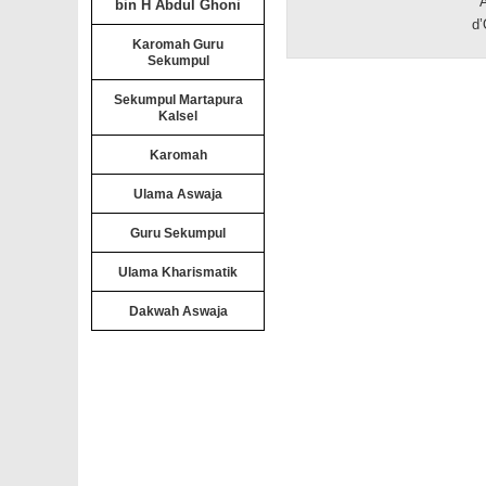
AY
bin H Abdul Ghoni
d’
Karomah Guru
Sekumpul
Sekumpul Martapura
Kalsel
Karomah
Ulama Aswaja
Guru Sekumpul
Ulama Kharismatik
Dakwah Aswaja