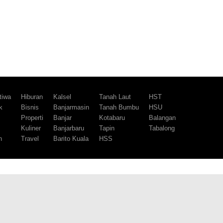
tiwa
Hiburan
Kalsel
Tanah Laut
HST
k
Bisnis
Banjarmasin
Tanah Bumbu
HSU
m
Properti
Banjar
Kotabaru
Balangan
Kuliner
Banjarbaru
Tapin
Tabalong
h
Travel
Barito Kuala
HSS