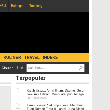
HSU
Balangan
Tabalong
KULINER
TRAVEL
INDEKS
ani 3 Kartu Merah dan Penghentian Pertandingan, Persebaya Vs Marta
Terpopuler
1
Kisah Ustadz Arifin Ilham, Ditemui Guru
Sekumpul dalam Mimpi ataupun Terjaga
8891 Kali Dibaca
2
Tamu Spesial Sekumpul yang Membuat
Tuan Rumah Tidur di Lantai, Juga Dicari-