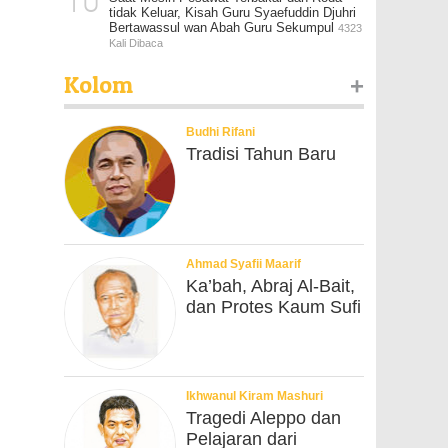
10
tidak Keluar, Kisah Guru Syaefuddin Djuhri
Bertawassul wan Abah Guru Sekumpul
4323
Kali Dibaca
Kolom
+
Budhi Rifani
Tradisi Tahun Baru
Ahmad Syafii Maarif
Ka’bah, Abraj Al-Bait,
dan Protes Kaum Sufi
Ikhwanul Kiram Mashuri
Tragedi Aleppo dan
Pelajaran dari