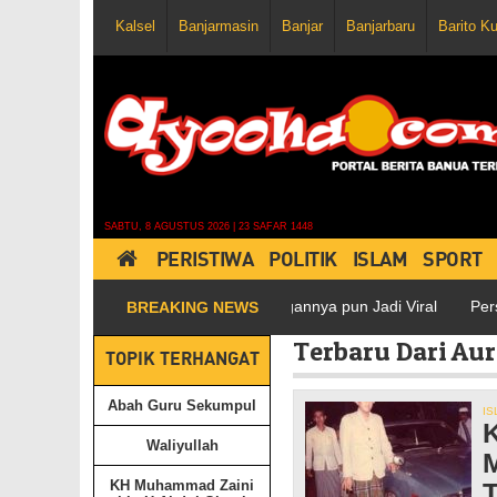
Kalsel
Banjarmasin
Banjar
Banjarbaru
Barito K
SABTU, 8 AGUSTUS 2026 | 23 SAFAR 1448
PERISTIWA
POLITIK
ISLAM
SPORT
a yang Polisi di Medsos, Postingannya pun Jadi Viral
Persebaya v
BREAKING NEWS
Terbaru Dari Aur
TOPIK TERHANGAT
Abah Guru Sekumpul
IS
K
Waliyullah
M
KH Muhammad Zaini
T