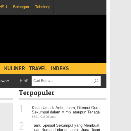
HSU
Balangan
Tabalong
KULINER
TRAVEL
INDEKS
Dihujani 3 Kartu Merah dan Penghentian Pertandingan, Persebaya V
Terpopuler
1
Kisah Ustadz Arifin Ilham, Ditemui Guru
Sekumpul dalam Mimpi ataupun Terjaga
8891 Kali Dibaca
2
Tamu Spesial Sekumpul yang Membuat
Tuan Rumah Tidur di Lantai, Juga Dicari-