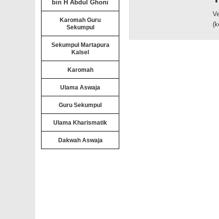
bin H Abdul Ghoni
Ve
Karomah Guru
(k
Sekumpul
Sekumpul Martapura
Kalsel
Karomah
Ulama Aswaja
Guru Sekumpul
Ulama Kharismatik
Dakwah Aswaja