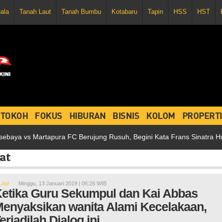
uala
Tanah Laut
Tanah Bumbu
Kotabaru
Tapin
HSS
HST
TOKOH
FOKUS
HIBURAN
BISNIS
KOLOM
PROPERTI
s Martapura FC Berujung Rusuh, Begini Kata Frans Sinatra Huwae
at
Minggu, 13 Januari 2019 | 06:26 WIB
LAM
etika Guru Sekumpul dan Kai Abbas
enyaksikan wanita Alami Kecelakaan,
erjadilah Dialog ini