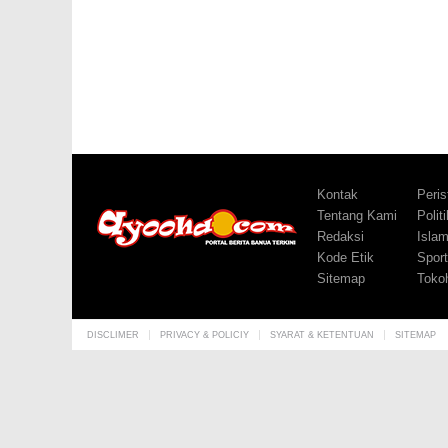
Kontak
Peris
Tentang Kami
Politi
Redaksi
Isla
Kode Etik
Sport
Sitemap
Toko
DISCLIMER
PRIVACY & POLICIY
SYARAT & KETENTUAN
SITEMAP