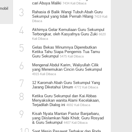
cari Abuya Maliki
7434 Kali Dibaca
mobil
3
Rahasia di Balik Wangi Tubuh Abah Guru
Sekumpul yang tidak Pernah Hilang
7419 Kali
Dibaca
4
Akhirnya Gelar Kemuliaan Guru Sekumpul
Terbongkar, oleh Kasyafnya Guru Zuki
6620
Kali Dibaca
5
Gelas Bekas Minumnya Diperebutkan
Ketika Tahu Siapa Pengemis Tua Tamu
Guru Sekumpul
5475 Kali Dibaca
6
Mengenal Abdul Karim, Waliyullah Cilik
yang Menemukan Cincin Guru Sekumpul
4915 Kali Dibaca
7
12 Karomah Abah Guru Sekumpul Yang
Jarang Diketahui Umum
4772 Kali Dibaca
8
Ketika Guru Sekumpul dan Kai Abbas
Menyaksikan wanita Alami Kecelakaan,
Terjadilah Dialog ini
4692 Kali Dibaca
9
Kisah Nyata Mantan Pastur Banjarbaru,
yang Diislamkan Nabi Khidr, Guru Rosyad
& Guru Sekumpul
4407 Kali Dibaca
Saat Mesin Pesawat Terbakar dan Roda