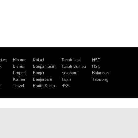
tiwa
Hiburan
Kalsel
Tanah Laut
HST
k
Bisnis
Banjarmasin
Tanah Bumbu
HSU
m
Properti
Banjar
Kotabaru
Balangan
Kuliner
Banjarbaru
Tapin
Tabalong
h
Travel
Barito Kuala
HSS